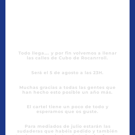
Todo llega…. y por fin volvemos a llenar
las calles de Cubo de Rocanrroll.
Será el 5 de agosto a las 23H.
Muchas gracias a todas las gentes que
han hecho esto posible un año más.
El cartel tiene un poco de todo y
esperamos que os guste.
Para mediados de julio estarán las
sudaderas que habéis pedido y también