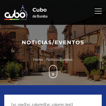
Skip
to
Cubo
content
de Bureba
NOTICIAS/EVENTOS
Home
Noticias/Eventos
[vc_row][vc_column][vc_column_text]