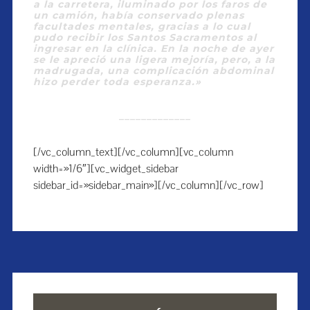
a la carretera, iluminado por los faros de
un camión, había conservado plenas
facultades mentales, gracias a lo cual
pudo recibir los Santos Sacramentos al
ingresar en la clínica. En la noche de ayer
se le apreció una ligera mejoría, pero, a la
madrugada, una complicación abdominal
hizo perder toda esperanza.»
_____________
[/vc_column_text][/vc_column][vc_column
width=»1/6″][vc_widget_sidebar
sidebar_id=»sidebar_main»][/vc_column][/vc_row]