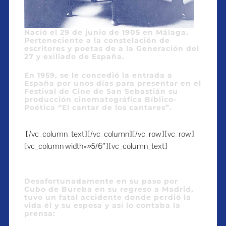
Nació el 29 de junio de 1905 en Málaga.
Perteneciente a la constelación de
escritores y poetas de a la Generación del
27 y exiliado de España.
En 1959, se le concedió la entrada a
España por unos días para presentar en el
Festival de Cine de San Sebastián su
producción cinematográfica Bíblico-
Poética “El cantar de los cantares”.
[/vc_column_text][/vc_column][/vc_row][vc_row]
[vc_column width=»5/6″][vc_column_text]
Desafortunadamente en su paso por
Cubo de Bureba en su regreso a Madrid,
tuvo un fatal accidente donde perdió la
vida él y su esposa y así lo contaba la
prensa: