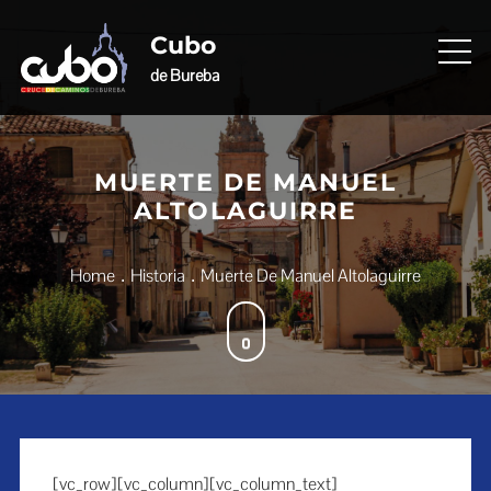
Skip
to
Cubo
content
de Bureba
MUERTE DE MANUEL
ALTOLAGUIRRE
Home
Historia
Muerte De Manuel Altolaguirre
[vc_row][vc_column][vc_column_text]