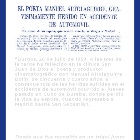
“Burgos, 26 de julio de 1959. A las tres de
la tarde ha fallecido en la clínica San
Juan de Dios el poeta y productor
cinematográfico don Manuel Altolaguirre
Bolín, de cincuenta y cuatro años, a
consecuencia de las heridas sufridas en el
accidente de automóvil ocurrido el jueves
pasado en Cubo de Bureba, donde perdió
la vida su esposa, cuando regresaba a
Madrid desde San Sebastián.
Desde que fue recogido en un trigal junto